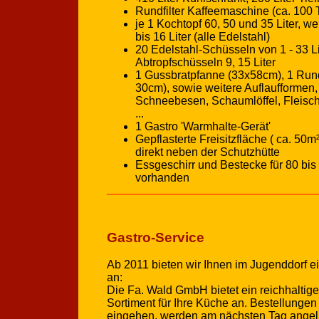
Rundfilter Kaffeemaschine (ca. 100 
je 1 Kochtopf 60, 50 und 35 Liter, w
bis 16 Liter (alle Edelstahl)
20 Edelstahl-Schüsseln von 1 - 33 Li
Abtropfschüsseln 9, 15 Liter
1 Gussbratpfanne (33x58cm), 1 Run
30cm), sowie weitere Auflaufformen,
Schneebesen, Schaumlöffel, Fleis
...
1 Gastro 'Warmhalte-Gerät'
Gepflasterte Freisitzfläche ( ca. 50
direkt neben der Schutzhütte
Essgeschirr und Bestecke für 80 bis
vorhanden
Gastro-Service
Ab 2011 bieten wir Ihnen im Jugenddorf e
an:
Die Fa. Wald GmbH bietet ein reichhaltig
Sortiment für Ihre Küche an. Bestellungen
eingehen, werden am nächsten Tag angelie