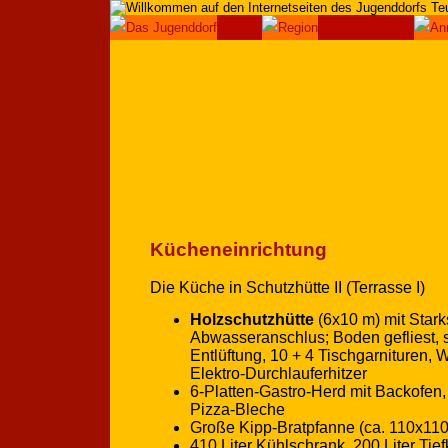
Kücheneinrichtung
Die Küche in Schutzhütte II (Terrasse I)
Holzschutzhütte
(6x10 m) mit Stark
Abwasseranschlus; Boden gefliest, 
Entlüftung, 10 + 4 Tischgarnituren,
Elektro-Durchlauferhitzer
6-Platten-Gastro-Herd mit Backofen,
Pizza-Bleche
Große Kipp-Bratpfanne (ca. 110x11
410 Liter Kühlschrank, 200 Liter Tie